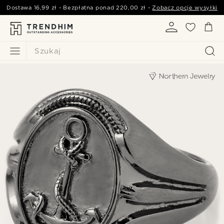
Dostawa
16,99 zł
- Bezpłatna ponad
220,00 zł
-
Zobacz opcje wysyłki
Szukaj