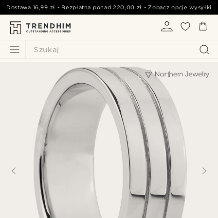
Dostawa
16,99 zł
- Bezpłatna ponad
220,00 zł
-
Zobacz opcje wysyłki
Szukaj