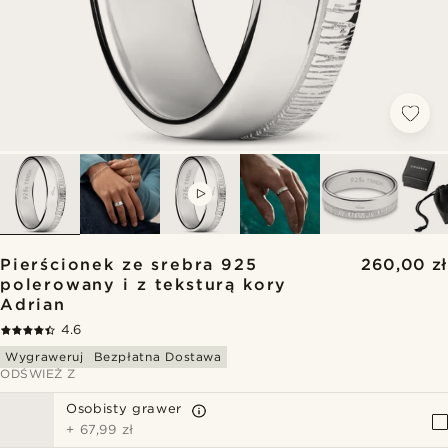
VIDEO
Pierścionek ze srebra 925
260,00 zł
polerowany i z teksturą kory
Adrian
4.6
Wygraweruj
Bezpłatna Dostawa
ODŚWIEŻ Z
Osobisty grawer
+
67,99 zł