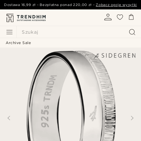
Dostawa
16,99 zł
- Bezpłatna ponad
220,00 zł
-
Zobacz opcje wysyłki
Szukaj
Archive Sale