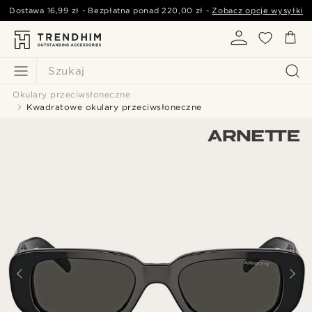
Dostawa
16,99 zł
- Bezpłatna ponad
220,00 zł
-
Zobacz opcje wysyłki
Szukaj
Okulary przeciwsłoneczne
Kwadratowe okulary przeciwsłoneczne