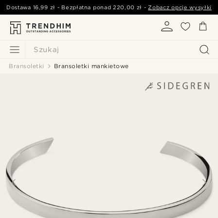
Dostawa
16,99 zł
- Bezpłatna ponad
220,00 zł
-
Zobacz opcje wysyłki
Szukaj
Bransoletki
Bransoletki mankietowe