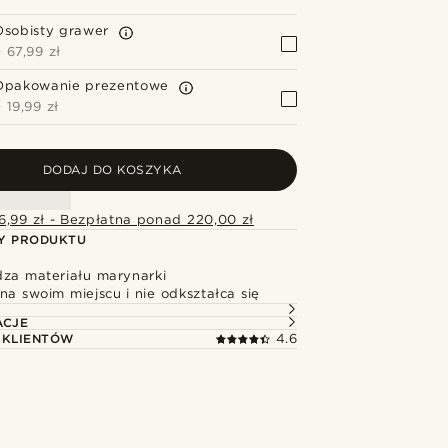
Osobisty grawer
+
67,99 zł
Opakowanie prezentowe
+
19,99 zł
DODAJ DO KOSZYKA
6,99 zł - Bezpłatna ponad 220,00 zł
Y PRODUKTU
dza materiału marynarki
na swoim miejscu i nie odkształca się
ACJE
 KLIENTÓW
4.6