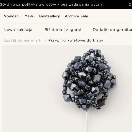
30-dniowa polityka zwrotów - bez zadawania pytań!
D
Nowości
Marki
Bestsellery
Archive Sale
Nowa kolekcja
Biżuteria i zegarki
Dodatki do garnitu
Szpilki do marynarki
Przypinki kwiatowe do klapy