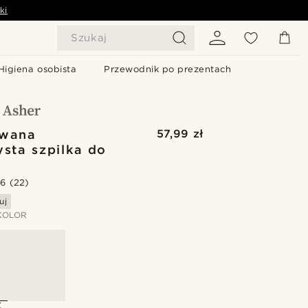
ki
Szukaj
Higiena osobista
Przewodnik po prezentach
owana
57,99 zł
ysta szpilka do
.6
(22)
uj
KOLOR
Z