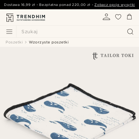
Dostawa
16,99 zł
- Bezpłatna ponad
220,00 zł
-
Zobacz opcje wysyłki
Szukaj
Poszetki
Wzorzyste poszetki