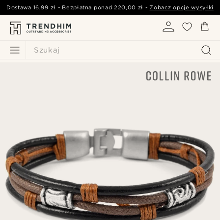
Dostawa
16,99 zł
- Bezpłatna ponad
220,00 zł
-
Zobacz opcje wysyłki
Szukaj