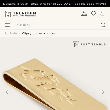
Dostawa
16,99 zł
- Bezpłatna ponad
220,00 zł
-
Zobacz opcje wysyłki
Szukaj
Portfele
Klipsy do banknotów