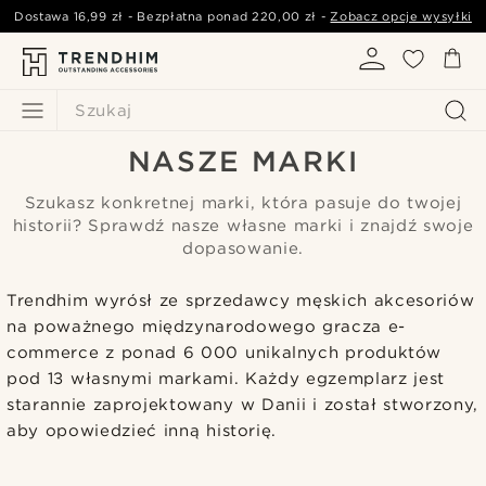
Dostawa
16,99 zł
- Bezpłatna ponad
220,00 zł
-
Zobacz opcje wysyłki
Szukaj
NASZE MARKI
Szukasz konkretnej marki, która pasuje do twojej
historii? Sprawdź nasze własne marki i znajdź swoje
dopasowanie.
Trendhim wyrósł ze sprzedawcy męskich akcesoriów
na poważnego międzynarodowego gracza e-
commerce z ponad 6 000 unikalnych produktów
pod 13 własnymi markami. Każdy egzemplarz jest
starannie zaprojektowany w Danii i został stworzony,
aby opowiedzieć inną historię.