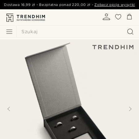
Dostawa
16,99 zł
- Bezpłatna ponad
220,00 zł
-
Zobacz opcje wysyłki
Szukaj