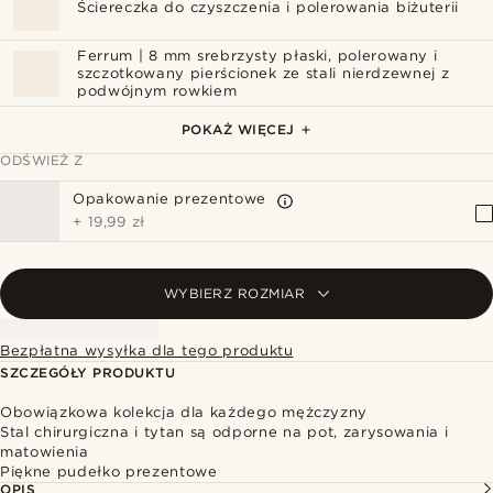
Ściereczka do czyszczenia i polerowania biżuterii
Ferrum | 8 mm srebrzysty płaski, polerowany i
szczotkowany pierścionek ze stali nierdzewnej z
podwójnym rowkiem
Srebrzysto-czarny pierścionek tytanowy Keith
Fortis | 7 mm pierścionek ze stali damasceńskiej
Aesop
POKAŻ WIĘCEJ
ODŚWIEŻ Z
Opakowanie prezentowe
+
19,99 zł
WYBIERZ ROZMIAR
Bezpłatna wysyłka dla tego produktu
SZCZEGÓŁY PRODUKTU
Obowiązkowa kolekcja dla każdego mężczyzny
Stal chirurgiczna i tytan są odporne na pot, zarysowania i
matowienia
Piękne pudełko prezentowe
OPIS