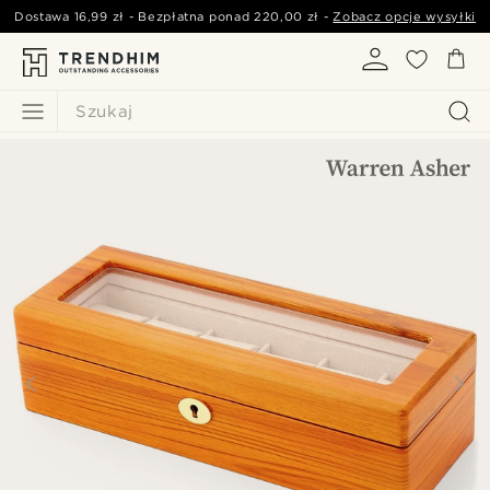
Dostawa
16,99 zł
- Bezpłatna ponad
220,00 zł
-
Zobacz opcje wysyłki
Szukaj