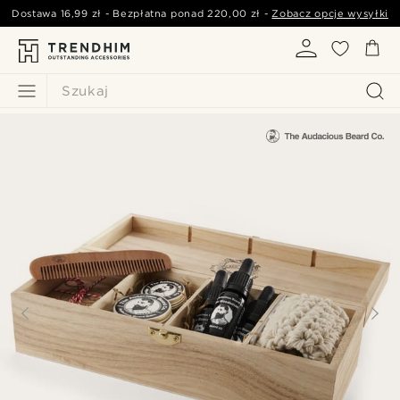
Dostawa
16,99 zł
- Bezpłatna ponad
220,00 zł
-
Zobacz opcje wysyłki
Szukaj