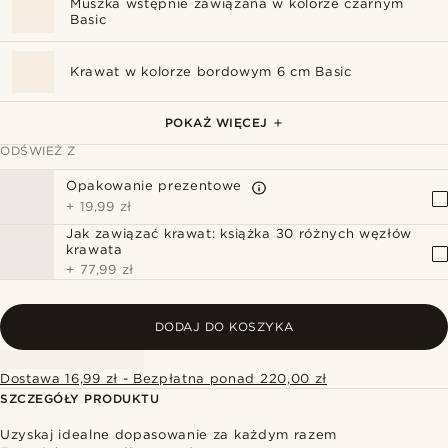
Muszka wstępnie zawiązana w kolorze czarnym
Basic
Krawat w kolorze bordowym 6 cm Basic
Novelle | Gładka polerowana srebrzysta spinka do
Novelle | Srebrzyste polerowane i szczotkowane
Czarno-biała bawełniana poszetka w kropki
Srebrzysta szpilka do klapy z motywem jelenia
Szpilka do marynarki - czarna róża
krawata
spinki do mankietów
POKAŻ WIĘCEJ
ODŚWIEŻ Z
Opakowanie prezentowe
+
19,99 zł
Jak zawiązać krawat: książka 30 różnych węzłów
krawata
+
77,99 zł
DODAJ DO KOSZYKA
Dostawa 16,99 zł - Bezpłatna ponad 220,00 zł
SZCZEGÓŁY PRODUKTU
Uzyskaj idealne dopasowanie za każdym razem