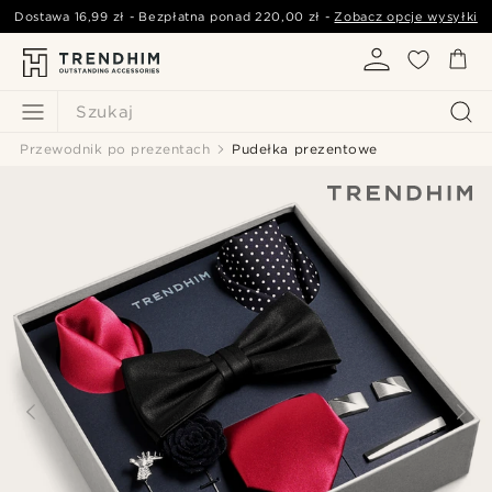
Dostawa
16,99 zł
- Bezpłatna ponad
220,00 zł
-
Zobacz opcje wysyłki
Szukaj
Przewodnik po prezentach
Pudełka prezentowe