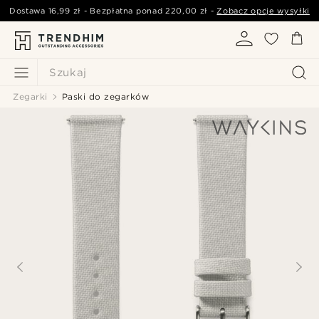
Dostawa
16,99 zł
- Bezpłatna ponad
220,00 zł
-
Zobacz opcje wysyłki
Szukaj
Zegarki
Paski do zegarków