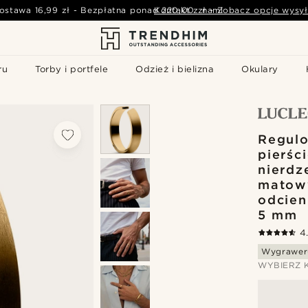
ostawa
16,99 zł
-
Bezpłatna ponad
Kontakt z nami
220,00 zł
-
Zobacz opcje wysył
ru
Torby i portfele
Odzież i bielizna
Okulary
Regul
pierści
nierdz
matow
odcien
5 mm
4
Wygrawer
WYBIERZ 