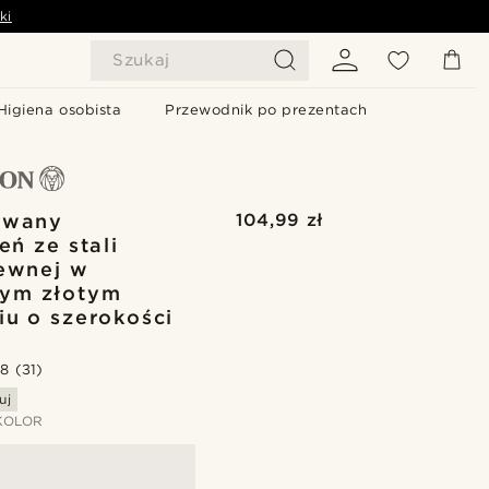
ki
Szukaj
Higiena osobista
Przewodnik po prezentach
owany
104,99 zł
eń ze stali
ewnej w
ym złotym
iu o szerokości
.8
(31)
uj
KOLOR