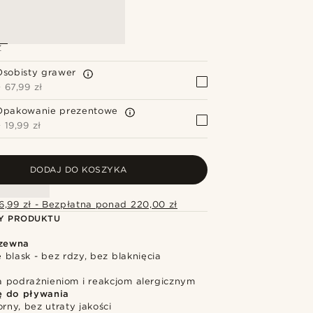
Z
Osobisty grawer
+
67,99 zł
Opakowanie prezentowe
+
19,99 zł
DODAJ DO KOSZYKA
6,99 zł - Bezpłatna ponad 220,00 zł
Y PRODUKTU
dzewna
blask - bez rdzy, bez blaknięcia
 podrażnieniom i reakcjom alergicznym
ę do pływania
ny, bez utraty jakości