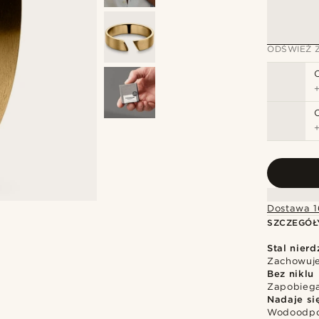
ODŚWIEŻ 
Dostawa 1
SZCZEGÓŁ
Stal nier
Zachowuje 
Bez niklu
Zapobiega
Nadaje si
Wodoodpor