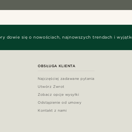
óry dowie się o nowościach, najnowszych trendach i wyjąt
OBSŁUGA KLIENTA
Najczęściej zadawane pytania
Utwórz Zwrot
Zobacz opcje wysyłki
Odstąpienie od umowy
Kontakt z nami