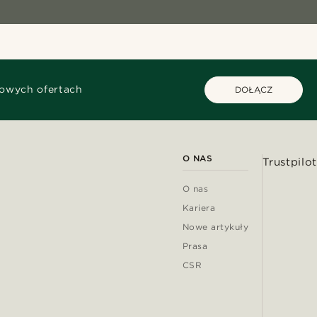
kowych ofertach
DOŁĄCZ
O NAS
Trustpilot
O nas
Kariera
Nowe artykuły
Prasa
CSR