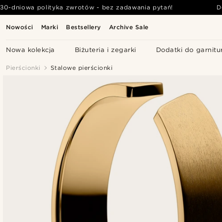
30-dniowa polityka zwrotów - bez zadawania pytań!
D
Nowości
Marki
Bestsellery
Archive Sale
Nowa kolekcja
Biżuteria i zegarki
Dodatki do garnitu
Pierścionki
Stalowe pierścionki