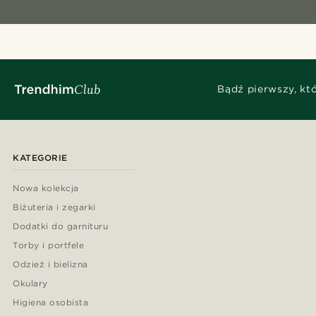
Bądź pierwszy, kt
KATEGORIE
Nowa kolekcja
Biżuteria i zegarki
Dodatki do garnituru
Torby i portfele
Odzież i bielizna
Okulary
Higiena osobista