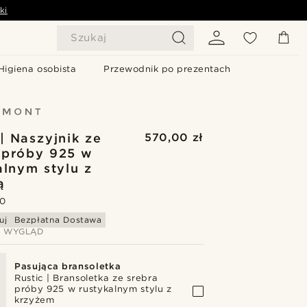
ki
Szukaj
Higiena osobista
Przewodnik po prezentach
 | Naszyjnik ze
570,00 zł
 próby 925 w
alnym stylu z
ą
.0
uj
Bezpłatna Dostawa
J WYGLĄD
Pasująca bransoletka
Rustic | Bransoletka ze srebra
próby 925 w rustykalnym stylu z
krzyżem