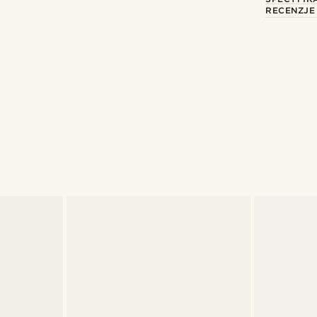
RECENZJE
Kup ten styl
dro_casiglia
@alessandro_casigl