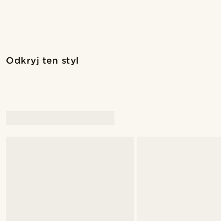
Kup ten styl
Odkryj ten styl
@stefanjohnturner
@alessan