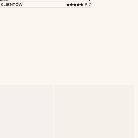
 KLIENTÓW
5.0
Kup ten styl
Kup ten st
ia
@alessandro_casiglia