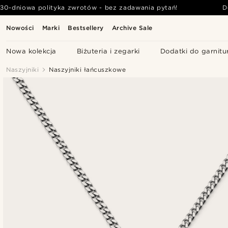
30-dniowa polityka zwrotów - bez zadawania pytań!
D
Nowości
Marki
Bestsellery
Archive Sale
Nowa kolekcja
Biżuteria i zegarki
Dodatki do garnitu
Naszyjniki
Naszyjniki łańcuszkowe