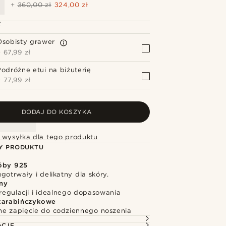
+
360,00 zł
324,00 zł
Z
Osobisty grawer
+
67,99 zł
Podróżne etui na biżuterię
+
77,99 zł
DODAJ DO KOSZYKA
 wysyłka dla tego produktu
Y PRODUKTU
óby 925
gotrwały i delikatny dla skóry.
ny
regulacji i idealnego dopasowania
karabińczykowe
e zapięcie do codziennego noszenia
ACJE