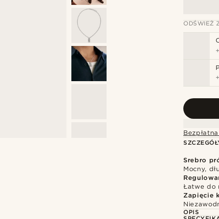
ODŚWIEŻ 
Bezpłatna
SZCZEGÓŁ
Srebro pr
Mocny, dłu
Regulowa
Łatwe do 
Zapięcie 
Niezawodn
OPIS
SPECYFIK