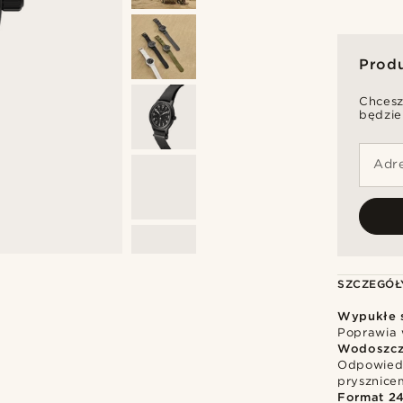
Prod
Chcesz
będzie
Adre
SZCZEGÓŁ
Wypukłe 
Poprawia
Wodoszcz
Odpowiedn
prysznice
Format 2