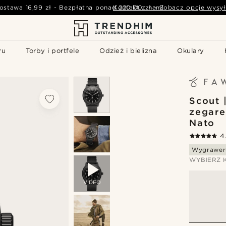
ostawa
16,99 zł
-
Bezpłatna ponad
Kontakt z nami
220,00 zł
-
Zobacz opcje wysył
ru
Torby i portfele
Odzież i bielizna
Okulary
Scout 
zegar
Nato
4
Wygrawer
WYBIERZ 
VIDEO