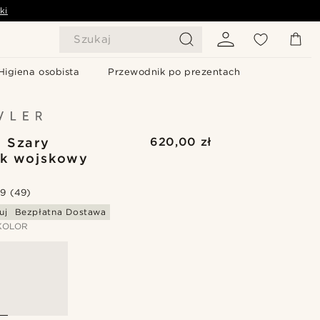
ki
Szukaj
Higiena osobista
Przewodnik po prezentach
| Szary
620,00 zł
ek wojskowy
.9
(49)
uj
Bezpłatna Dostawa
KOLOR