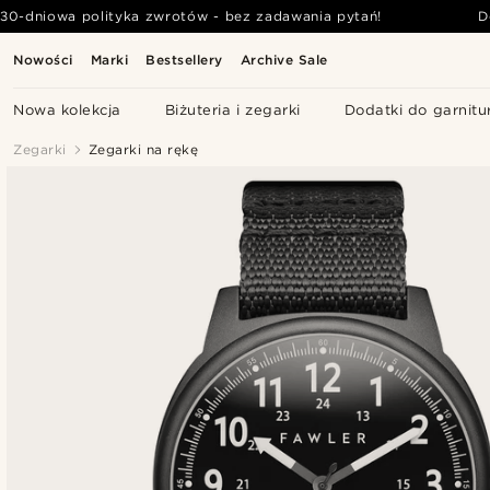
30-dniowa polityka zwrotów - bez zadawania pytań!
D
Nowości
Marki
Bestsellery
Archive Sale
Nowa kolekcja
Biżuteria i zegarki
Dodatki do garnitu
Zegarki
Zegarki na rękę