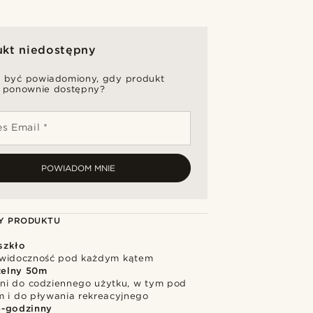
ukt niedostępny
 być powiadomiony, gdy produkt
 ponownie dostępny?
s Email *
POWIADOM MNIE
Y PRODUKTU
szkło
 widoczność pod każdym kątem
elny 50m
i do codziennego użytku, w tym pod
m i do pływania rekreacyjnego
4-godzinny