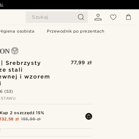
ki
Szukaj
Higiena osobista
Przewodnik po prezentach
 | Srebrzysty
77,99 zł
ze stali
ewnej i wzorem
i
.6
(53)
ESTAWU
Kup 2 oszczędź 15%
132,58 zł
155,98 zł
Z