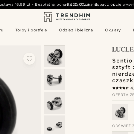
ostawa
16,99 zł
-
Bezpłatna ponad
Kontakt z nami
220,00 zł
-
Zobacz opcje wysył
ru
Torby i portfele
Odzież i bielizna
Okulary
Sentio
sztyft 
nierdz
czaszk
4
OFERTA Z
ODŚWIEŻ 