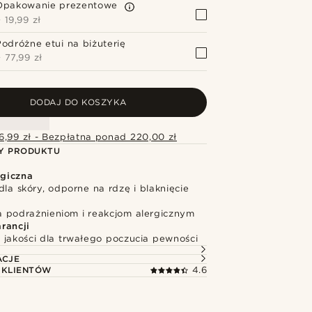
Opakowanie prezentowe
+
19,99 zł
Podróżne etui na biżuterię
+
77,99 zł
DODAJ DO KOSZYKA
6,99 zł - Bezpłatna ponad 220,00 zł
Y PRODUKTU
rgiczna
dla skóry, odporne na rdzę i blaknięcie
 podrażnieniom i reakcjom alergicznym
rancji
 jakości dla trwałego poczucia pewności
ACJE
 KLIENTÓW
4.6