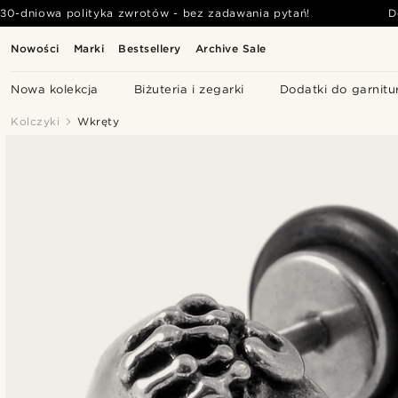
30-dniowa polityka zwrotów - bez zadawania pytań!
D
Nowości
Marki
Bestsellery
Archive Sale
Nowa kolekcja
Biżuteria i zegarki
Dodatki do garnitu
Kolczyki
Wkręty