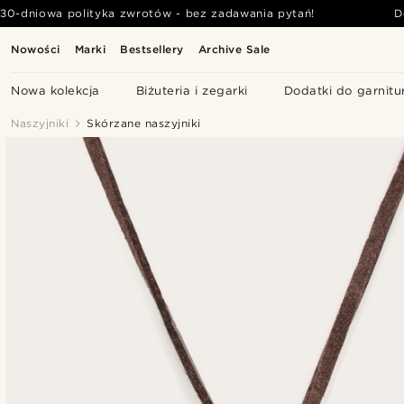
30-dniowa polityka zwrotów - bez zadawania pytań!
D
Nowości
Marki
Bestsellery
Archive Sale
Nowa kolekcja
Biżuteria i zegarki
Dodatki do garnitu
Naszyjniki
Skórzane naszyjniki