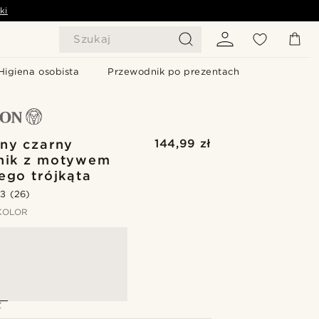
ki
Szukaj
Higiena osobista
Przewodnik po prezentach
ny czarny
144,99 zł
nik z motywem
ego trójkąta
.3
(26)
KOLOR
Z