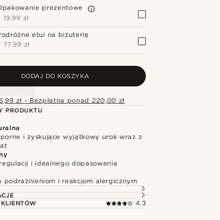
Opakowanie prezentowe
+
19,99 zł
Podróżne etui na biżuterię
+
77,99 zł
DODAJ DO KOSZYKA
6,99 zł - Bezpłatna ponad 220,00 zł
Y PRODUKTU
uralna
dporne i zyskujące wyjątkowy urok wraz z
at
ny
regulacji i idealnego dopasowania
 podrażnieniom i reakcjom alergicznym
ACJE
 KLIENTÓW
4.3