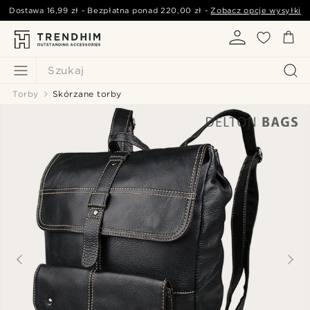
Dostawa
16,99 zł
- Bezpłatna ponad
220,00 zł
-
Zobacz opcje wysyłki
Szukaj
Torby
Skórzane torby