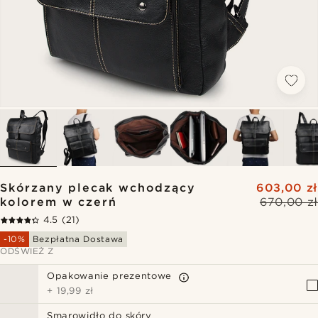
Skórzany plecak wchodzący
603,00 zł
kolorem w czerń
670,00 zł
4.5
(21)
-10%
Bezpłatna Dostawa
ODŚWIEŻ Z
Opakowanie prezentowe
+
19,99 zł
Smarowidło do skóry