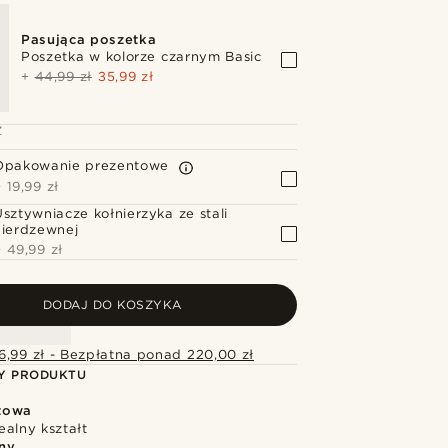
Pasująca poszetka
Poszetka w kolorze czarnym Basic
+
44,99 zł
35,99 zł
Z
Opakowanie prezentowe
+
19,99 zł
Usztywniacze kołnierzyka ze stali
nierdzewnej
+
49,99 zł
DODAJ DO KOSZYKA
6,99 zł - Bezpłatna ponad 220,00 zł
Y PRODUKTU
towa
ealny kształt
ny