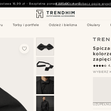
ostawa
16,99 zł
-
Bezpłatna ponad
Kontakt z nami
220,00 zł
-
Zobacz opcje wysył
ru
Torby i portfele
Odzież i bielizna
Okulary
Spicza
kolorz
zapięc
4
WYBIERZ 
UZUPEŁNI