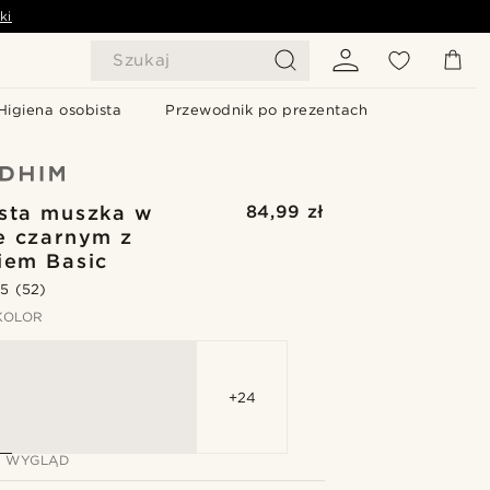
ki
Szukaj
Higiena osobista
Przewodnik po prezentach
sta muszka w
84,99 zł
e czarnym z
iem Basic
.5
(52)
KOLOR
+24
J WYGLĄD