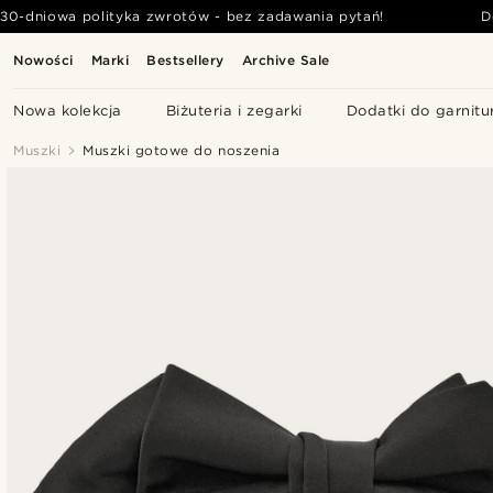
30-dniowa polityka zwrotów - bez zadawania pytań!
D
Nowości
Marki
Bestsellery
Archive Sale
Nowa kolekcja
Biżuteria i zegarki
Dodatki do garnitu
Muszki
Muszki gotowe do noszenia