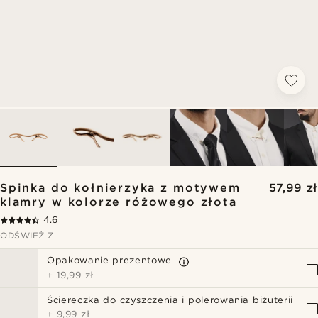
Spinka do kołnierzyka z motywem
57,99 zł
klamry w kolorze różowego złota
4.6
ODŚWIEŻ Z
Opakowanie prezentowe
+
19,99 zł
Ściereczka do czyszczenia i polerowania biżuterii
+
9,99 zł