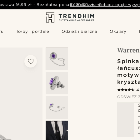
ostawa
16,99 zł
-
Bezpłatna ponad
Kontakt z nami
220,00 zł
-
Zobacz opcje wysył
ru
Torby i portfele
Odzież i bielizna
Okulary
Spinka
łańcus
motyw
kryszt
4
ODŚWIEŻ 