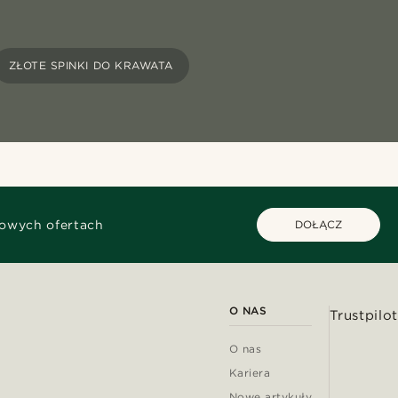
ZŁOTE SPINKI DO KRAWATA
kowych ofertach
DOŁĄCZ
O NAS
Trustpilot
O nas
Kariera
Nowe artykuły