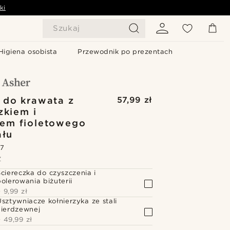
ki
Szukaj
Higiena osobista
Przewodnik po prezentach
 do krawata z
57,99 zł
zkiem i
em fioletowego
ału
.7
Z
Ściereczka do czyszczenia i
polerowania biżuterii
+
9,99 zł
Usztywniacze kołnierzyka ze stali
nierdzewnej
+
49,99 zł