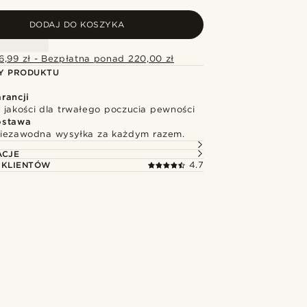
DODAJ DO KOSZYKA
6,99 zł - Bezpłatna ponad 220,00 zł
Y PRODUKTU
rancji
 jakości dla trwałego poczucia pewności
ostawa
niezawodna wysyłka za każdym razem.
ACJE
 KLIENTÓW
4.7