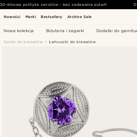
30-dniowa polityka zwrotów - bez zadawania pytań!
D
Nowości
Marki
Bestsellery
Archive Sale
Nowa kolekcja
Biżuteria i zegarki
Dodatki do garnitu
Spinki do krawatów
Łańcuszki do krawatów