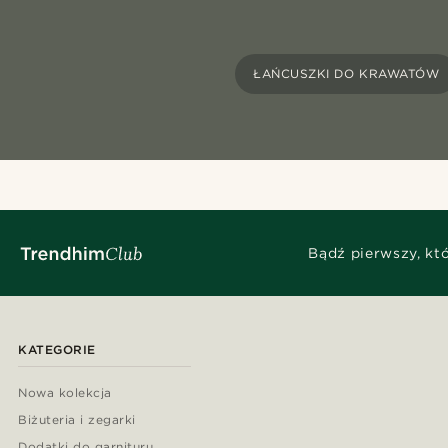
ŁAŃCUSZKI DO KRAWATÓW
Bądź pierwszy, kt
KATEGORIE
Nowa kolekcja
Biżuteria i zegarki
Dodatki do garnituru