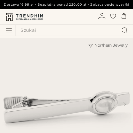
Dostawa
16,99 zł
- Bezpłatna ponad
220,00 zł
-
Zobacz opcje wysyłki
Szukaj