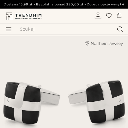
Dostawa
16,99 zł
- Bezpłatna ponad
220,00 zł
-
Zobacz opcje wysyłki
Szukaj