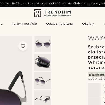
ostawa
16,99 zł
-
Bezpłatna ponad
Kontakt z nami
220,00 zł
-
Zobacz opcje wysył
ru
Torby i portfele
Odzież i bielizna
Okulary
Srebrz
okular
przeci
Whitm
4
Bezpłatna
ODŚWIEŻ 