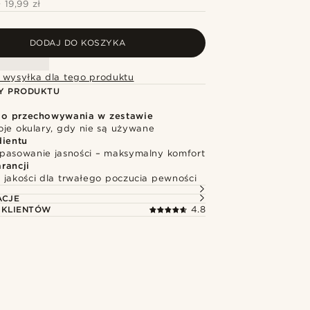
+
19,99 zł
DODAJ DO KOSZYKA
 wysyłka dla tego produktu
Y PRODUKTU
do przechowywania w zestawie
oje okulary, gdy nie są używane
dientu
pasowanie jasności – maksymalny komfort
rancji
 jakości dla trwałego poczucia pewności
ACJE
 KLIENTÓW
4.8