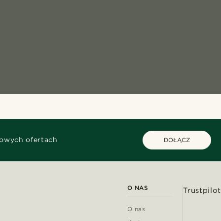
kowych ofertach
DOŁĄCZ
O NAS
Trustpilot
O nas