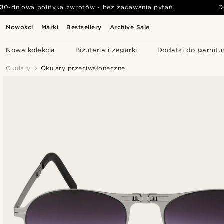
30-dniowa polityka zwrotów - bez zadawania pytań!
D
Nowości
Marki
Bestsellery
Archive Sale
Nowa kolekcja
Biżuteria i zegarki
Dodatki do garnitu
Okulary
Okulary przeciwsłoneczne