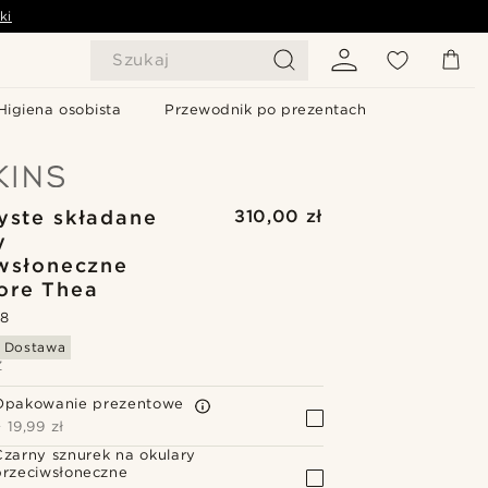
ki
Szukaj
Higiena osobista
Przewodnik po prezentach
yste składane
310,00 zł
y
wsłoneczne
ore Thea
.8
 Dostawa
Z
Opakowanie prezentowe
+
19,99 zł
Czarny sznurek na okulary
przeciwsłoneczne