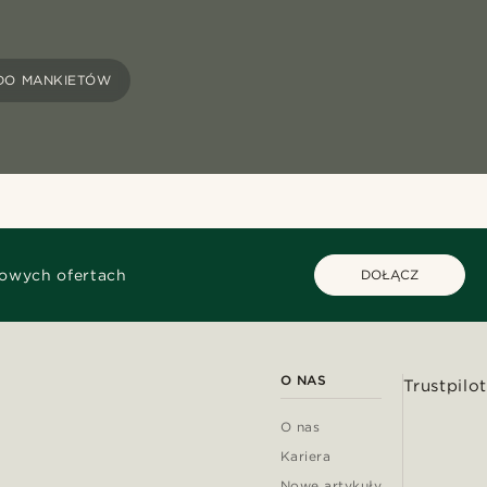
 DO MANKIETÓW
kowych ofertach
DOŁĄCZ
O NAS
Trustpilot
O nas
Kariera
Nowe artykuły