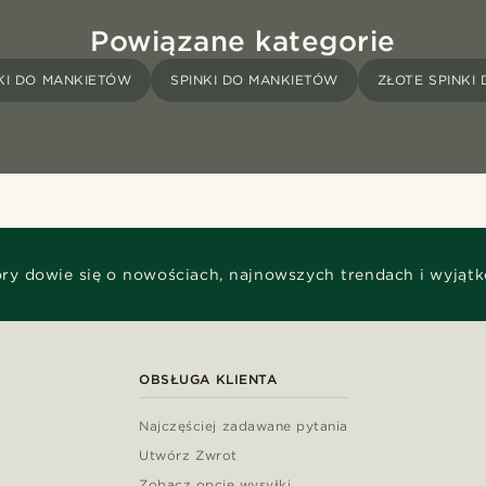
Powiązane kategorie
KI DO MANKIETÓW
SPINKI DO MANKIETÓW
ZŁOTE SPINKI
óry dowie się o nowościach, najnowszych trendach i wyjąt
OBSŁUGA KLIENTA
Najczęściej zadawane pytania
Utwórz Zwrot
Zobacz opcje wysyłki