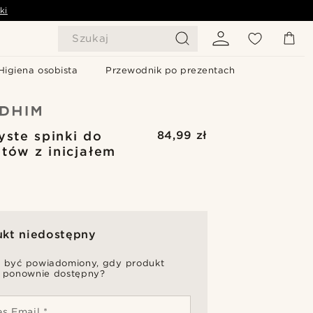
ki
Szukaj
Higiena osobista
Przewodnik po prezentach
yste spinki do
84,99 zł
tów z inicjałem
ukt niedostępny
 być powiadomiony, gdy produkt
 ponownie dostępny?
s Email *