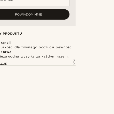
POWIADOM MNIE
Y PRODUKTU
rancji
 jakości dla trwałego poczucia pewności
ostawa
niezawodna wysyłka za każdym razem.
ACJE