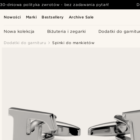
30-dniowa polityka zwrotów - bez zadawania pytań!
D
Nowości
Marki
Bestsellery
Archive Sale
Nowa kolekcja
Biżuteria i zegarki
Dodatki do garnitu
Dodatki do garnituru
Spinki do mankietów