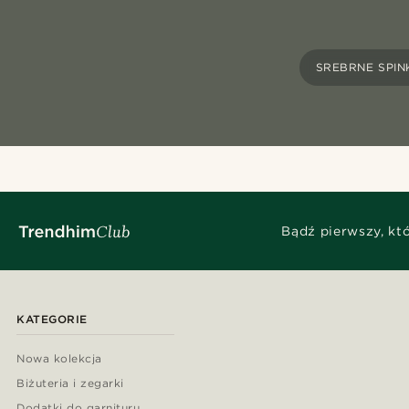
SREBRNE SPIN
Bądź pierwszy, kt
KATEGORIE
Nowa kolekcja
Biżuteria i zegarki
Dodatki do garnituru