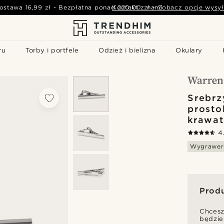
ostawa
16,99 zł
-
Bezpłatna ponad
Kontakt z nami
220,00 zł
-
Zobacz opcje wysył
ru
Torby i portfele
Odzież i bielizna
Okulary
Srebrz
prosto
krawa
4
Wygrawer
Prod
Chcesz
będzie