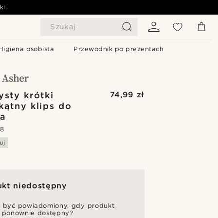
ki
Szukaj
Higiena osobista
Przewodnik po prezentach
ysty krótki
74,99 zł
kątny klips do
ta
.8
uj
ukt niedostępny
 być powiadomiony, gdy produkt
 ponownie dostępny?