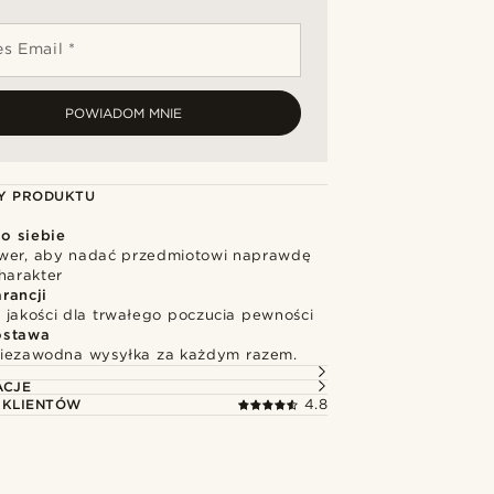
s Email *
POWIADOM MNIE
Y PRODUKTU
o siebie
wer, aby nadać przedmiotowi naprawdę
harakter
rancji
 jakości dla trwałego poczucia pewności
ostawa
niezawodna wysyłka za każdym razem.
ACJE
 KLIENTÓW
4.8