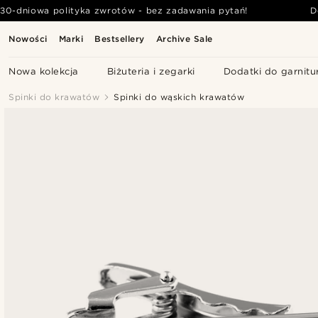
30-dniowa polityka zwrotów - bez zadawania pytań!
D
Nowości
Marki
Bestsellery
Archive Sale
Nowa kolekcja
Biżuteria i zegarki
Dodatki do garnitu
Spinki do krawatów
Spinki do wąskich krawatów