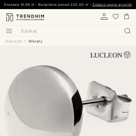
Dostawa
16,99 zł
- Bezpłatna ponad
220,00 zł
-
Zobacz opcje wysyłki
Szukaj
Kolczyki
Wkręty