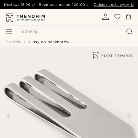
Dostawa
16,99 zł
- Bezpłatna ponad
220,00 zł
-
Zobacz opcje wysyłki
Szukaj
Portfele
Klipsy do banknotów