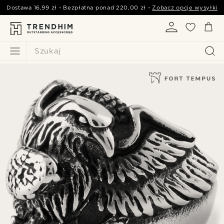
Dostawa
16,99 zł
- Bezpłatna ponad
220,00 zł
-
Zobacz opcje wysyłki
Szukaj