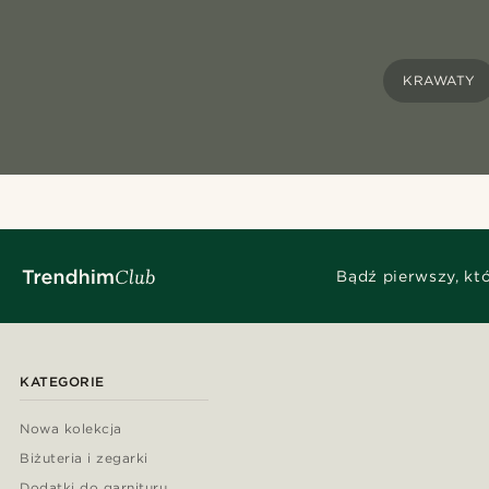
KRAWATY
Bądź pierwszy, kt
KATEGORIE
Nowa kolekcja
Biżuteria i zegarki
Dodatki do garnituru