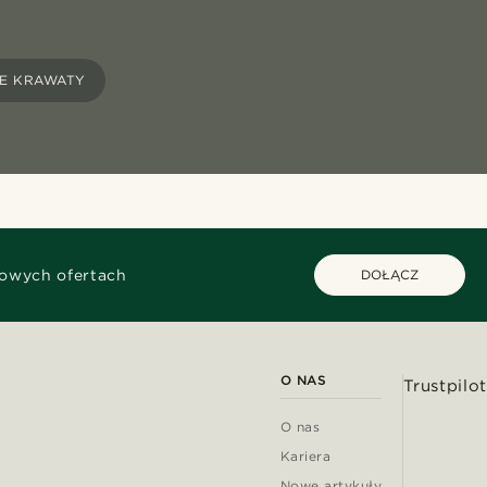
E KRAWATY
kowych ofertach
DOŁĄCZ
O NAS
Trustpilot
O nas
Kariera
Nowe artykuły