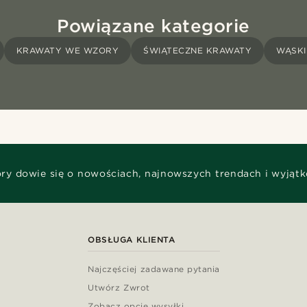
Powiązane kategorie
KRAWATY WE WZORY
ŚWIĄTECZNE KRAWATY
WĄSKI
óry dowie się o nowościach, najnowszych trendach i wyjąt
OBSŁUGA KLIENTA
Najczęściej zadawane pytania
Utwórz Zwrot
Zobacz opcje wysyłki