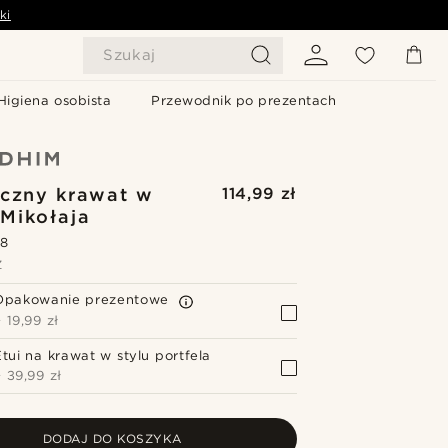
ki
Szukaj
Higiena osobista
Przewodnik po prezentach
czny krawat w
114,99 zł
Mikołaja
.8
Z
Opakowanie prezentowe
+
19,99 zł
Etui na krawat w stylu portfela
+
39,99 zł
DODAJ DO KOSZYKA