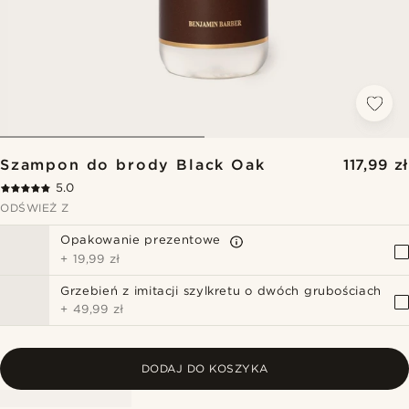
Szampon do brody Black Oak
117,99 zł
5.0
ODŚWIEŻ Z
Opakowanie prezentowe
+
19,99 zł
Grzebień z imitacji szylkretu o dwóch grubościach
+
49,99 zł
DODAJ DO KOSZYKA