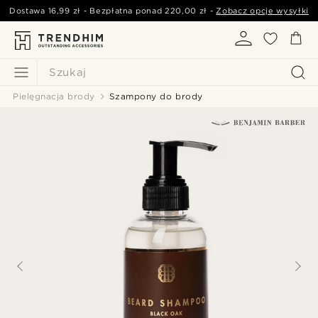
Dostawa
16,99 zł
- Bezpłatna ponad
220,00 zł
-
Zobacz opcje wysyłki
Szukaj
Pielęgnacja brody
Szampony do brody