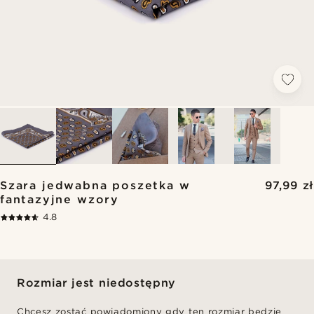
Szara jedwabna poszetka w
97,99 zł
fantazyjne wzory
4.8
Rozmiar jest niedostępny
Chcesz zostać powiadomiony gdy ten rozmiar będzie