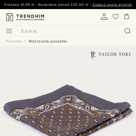
Dostawa
16,99 zł
- Bezpłatna ponad
220,00 zł
-
Zobacz opcje wysyłki
Szukaj
Poszetki
Wzorzyste poszetki