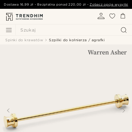
Dostawa
16,99 zł
- Bezpłatna ponad
220,00 zł
-
Zobacz opcje wysyłki
Szukaj
Spinki do krawatów
Szpilki do kołnierza / agrafki