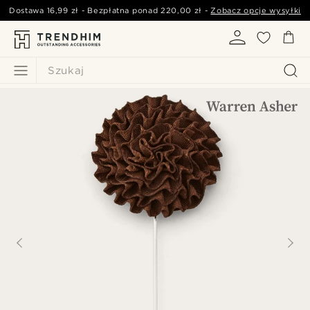
Dostawa
16,99 zł
- Bezpłatna ponad
220,00 zł
-
Zobacz opcje wysyłki
Szukaj