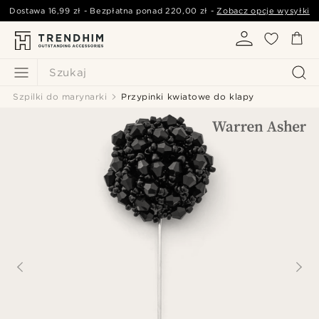
Dostawa
16,99 zł
- Bezpłatna ponad
220,00 zł
-
Zobacz opcje wysyłki
Szukaj
Szpilki do marynarki
Przypinki kwiatowe do klapy