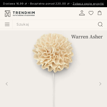
Dostawa
16,99 zł
- Bezpłatna ponad
220,00 zł
-
Zobacz opcje wysyłki
Szukaj