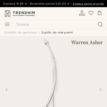
Dostawa
16,99 zł
- Bezpłatna ponad
220,00 zł
-
Zobacz opcje wysyłki
Szukaj
Dodatki do garnituru
Szpilki do marynarki