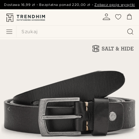
Dostawa
16,99 zł
- Bezpłatna ponad
220,00 zł
-
Zobacz opcje wysyłki
Szukaj