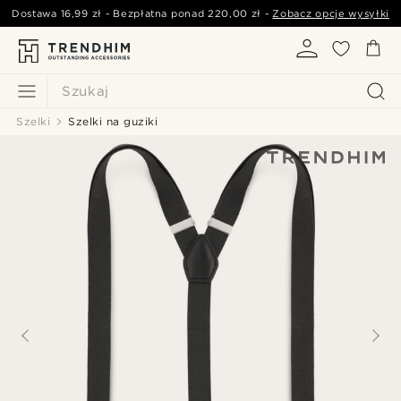
Dostawa
16,99 zł
- Bezpłatna ponad
220,00 zł
-
Zobacz opcje wysyłki
Szukaj
Szelki
Szelki na guziki