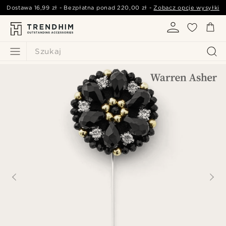
Dostawa
16,99 zł
- Bezpłatna ponad
220,00 zł
-
Zobacz opcje wysyłki
Szukaj