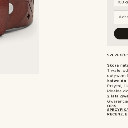
Adre
SZCZEGÓŁ
Skóra nat
Trwałe, o
upływem l
Łatwe do 
Przytnij i
idealne d
2 lata gwa
Gwarancja
OPIS
SPECYFIK
RECENZJE