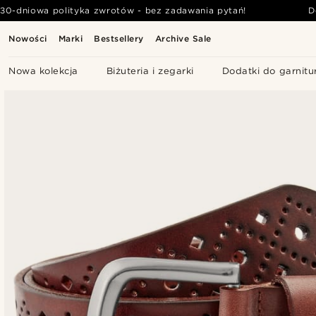
30-dniowa polityka zwrotów - bez zadawania pytań!
D
Nowości
Marki
Bestsellery
Archive Sale
Nowa kolekcja
Biżuteria i zegarki
Dodatki do garnitu