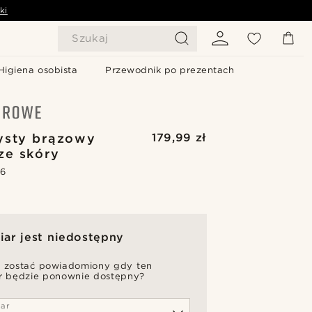
ki
Szukaj
Higiena osobista
Przewodnik po prezentach
ysty brązowy
179,99 zł
ze skóry
.6
ar jest niedostępny
 zostać powiadomiony gdy ten
r będzie ponownie dostępny?
ar