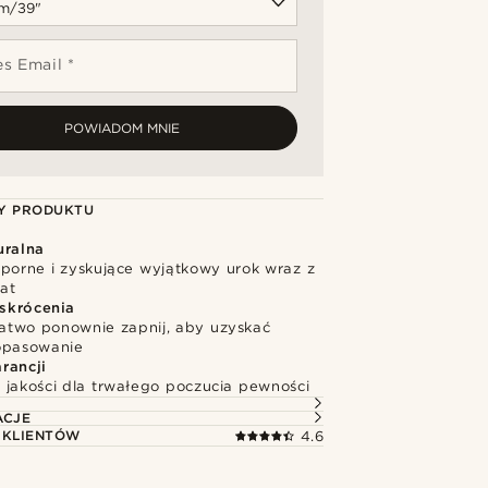
s Email *
POWIADOM MNIE
Y PRODUKTU
uralna
dporne i zyskujące wyjątkowy urok wraz z
at
skrócenia
 łatwo ponownie zapnij, aby uzyskać
opasowanie
rancji
 jakości dla trwałego poczucia pewności
ACJE
 KLIENTÓW
4.6