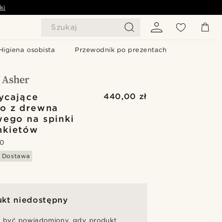
ki
Szukaj
Higiena osobista
Przewodnik po prezentach
ycające
440,00 zł
o z drewna
ego na spinki
nkietów
.0
 Dostawa
ukt niedostępny
 być powiadomiony, gdy produkt