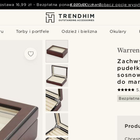
ostawa
16,99 zł
-
Bezpłatna ponad
Kontakt z nami
220,00 zł
-
Zobacz opcje wysył
ru
Torby i portfele
Odzież i bielizna
Okulary
Zachw
pudełk
sosnow
do ma
5
Bezpłatna
Prod
Chcesz