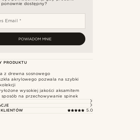
 ponownie dostępny?
s Email *
POWIADOM MNIE
Y PRODUKTU
ja z drewna sosnowego
szkła akrylowego pozwala na szybki
olekcji
yłożone wysokiej jakości aksamitem
 sposób na przechowywanie spinek
ACJE
 KLIENTÓW
5.0