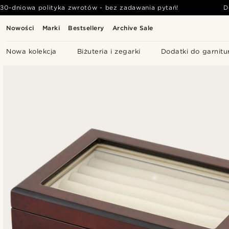
30-dniowa polityka zwrotów - bez zadawania pytań!
D
Nowości
Marki
Bestsellery
Archive Sale
Nowa kolekcja
Biżuteria i zegarki
Dodatki do garnitu