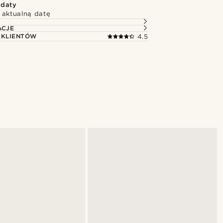
 daty
 aktualną datę
ACJE
 KLIENTÓW
4.5