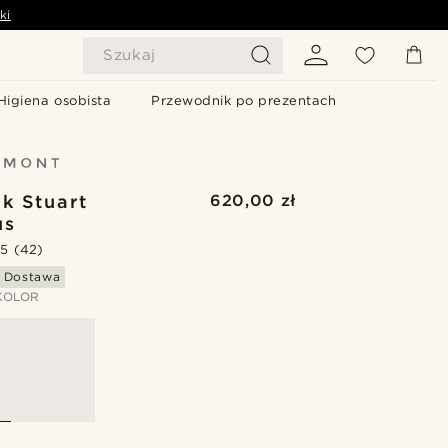
ki
Szukaj
Higiena osobista
Przewodnik po prezentach
k Stuart
620,00 zł
us
.5
(42)
 Dostawa
KOLOR