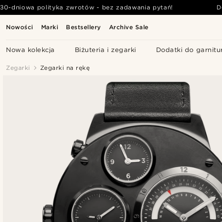
30-dniowa polityka zwrotów - bez zadawania pytań!
D
Nowości
Marki
Bestsellery
Archive Sale
Nowa kolekcja
Biżuteria i zegarki
Dodatki do garnitu
Zegarki
Zegarki na rękę