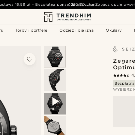
ostawa
16,99 zł
-
Bezpłatna ponad
Kontakt z nami
220,00 zł
-
Zobacz opcje wysył
ru
Torby i portfele
Odzież i bielizna
Okulary
Zegare
Optim
4
Bezpłatna
WYBIERZ 
VIDEO