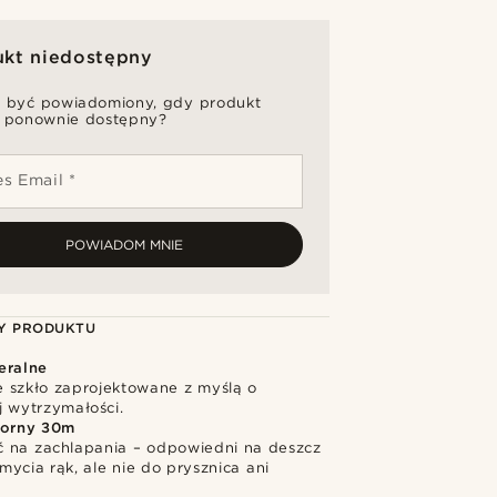
ukt niedostępny
 być powiadomiony, gdy produkt
 ponownie dostępny?
s Email *
POWIADOM MNIE
Y PRODUKTU
eralne
 szkło zaprojektowane z myślą o
j wytrzymałości.
orny 30m
 na zachlapania – odpowiedni na deszcz
mycia rąk, ale nie do prysznica ani