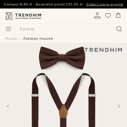
Dostawa
16,99 zł
- Bezpłatna ponad
220,00 zł
-
Zobacz opcje wysyłki
Szukaj
Muszki
Zestawy muszek