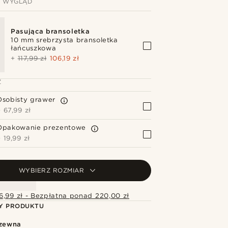
J WYGLĄD
Pasująca bransoletka
10 mm srebrzysta bransoletka
łańcuszkowa
+
117,99 zł
106,19 zł
Z
Osobisty grawer
+
67,99 zł
Opakowanie prezentowe
+
19,99 zł
WYBIERZ ROZMIAR
6,99 zł - Bezpłatna ponad 220,00 zł
Y PRODUKTU
dzewna