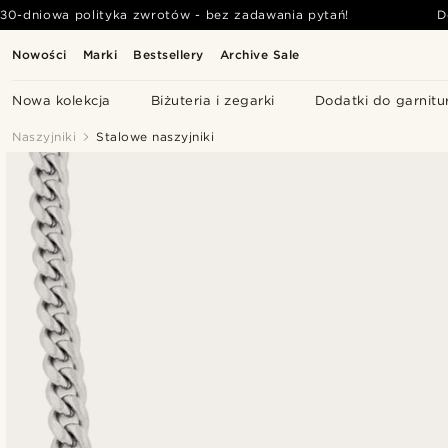
30-dniowa polityka zwrotów - bez zadawania pytań!
D
Nowości
Marki
Bestsellery
Archive Sale
Nowa kolekcja
Biżuteria i zegarki
Dodatki do garnitu
Naszyjniki
Stalowe naszyjniki