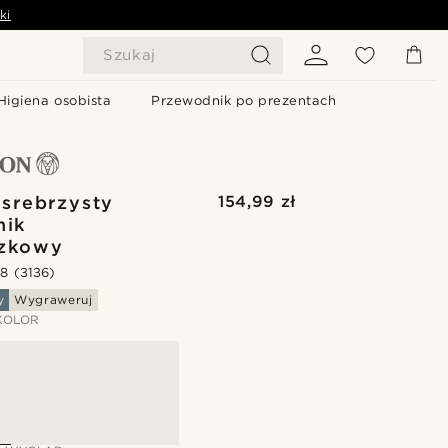
ki
Szukaj
Higiena osobista
Przewodnik po prezentach
srebrzysty
154,99 zł
nik
szkowy
.8
(3136)
y
Wygraweruj
KOLOR