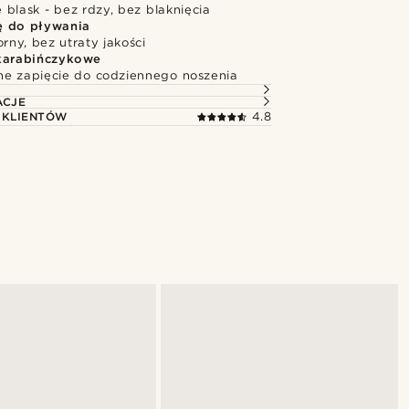
blask - bez rdzy, bez blaknięcia
ę do pływania
ny, bez utraty jakości
karabińczykowe
e zapięcie do codziennego noszenia
ACJE
 KLIENTÓW
4.8