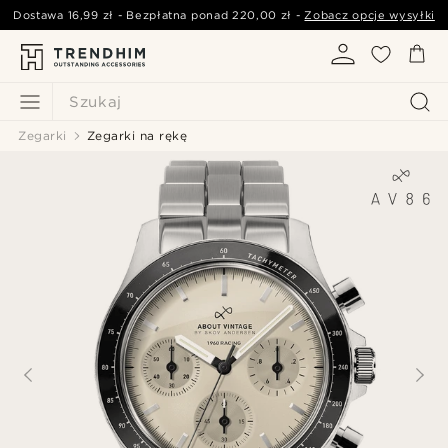
Dostawa
16,99 zł
- Bezpłatna ponad
220,00 zł
-
Zobacz opcje wysyłki
Szukaj
Zegarki
Zegarki na rękę