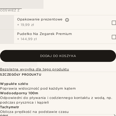
ODŚWIEŻ Z
Opakowanie prezentowe
+
19,99 zł
Pudełko Na Zegarek Premium
+
144,99 zł
DODAJ DO KOSZYKA
Bezpłatna wysyłka dla tego produktu
SZCZEGÓŁY PRODUKTU
Wypukłe szkło
Poprawia widoczność pod każdym kątem
Wodoodporny 100m
Odpowiedni do pływania i codziennego kontaktu z wodą, np.
podczas prysznica i kąpieli
Tachymetr
Oblicza prędkość na podstawie czasu
OPIS