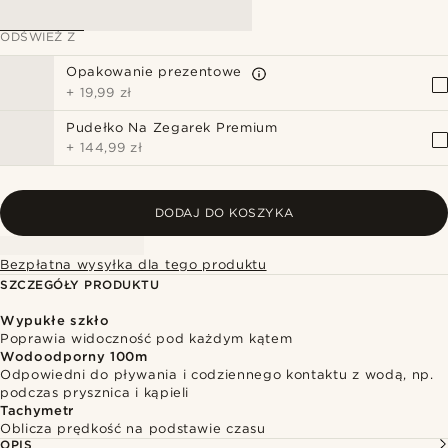
ODŚWIEŻ Z
Opakowanie prezentowe
+
19,99 zł
Pudełko Na Zegarek Premium
+
144,99 zł
DODAJ DO KOSZYKA
Bezpłatna wysyłka dla tego produktu
SZCZEGÓŁY PRODUKTU
Wypukłe szkło
Poprawia widoczność pod każdym kątem
Wodoodporny 100m
Odpowiedni do pływania i codziennego kontaktu z wodą, np.
podczas prysznica i kąpieli
Tachymetr
Oblicza prędkość na podstawie czasu
OPIS