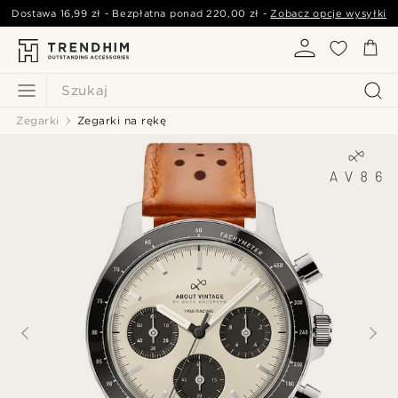
Dostawa
16,99 zł
- Bezpłatna ponad
220,00 zł
-
Zobacz opcje wysyłki
Szukaj
Zegarki
Zegarki na rękę